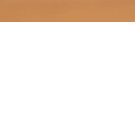
ติดต่อ งานทุนฯ กองพัฒนานักศึกษา
มหาวิทยาลัยเชียงใหม่
Phone : 0-5394-3032
Fax : 0-5394-3037
Website กองพัฒนานักศึกษา